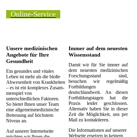
Online-Service
Unsere medizinischen
Immer auf dem neuesten
Angebote für Ihre
Wissensstand
Gesundheit
Damit wir für Sie immer auf
dem neuesten medizinischen
Ein gesundes und vitales
Forschungsstand sind,
Leben ist mehr als die bloße
besuchen wir regelmäßig
Ab­we­sen­heit von Krankheiten
Fortbildungen
– es ist ein komplexes Zu­sam­
deutschlandweit. An diesen
men­spiel von
Fortbildungstagen hat die
unterschiedlichen Faktoren.
Praxis leider geschlossen.
So bietet Ihnen unser Team
Alternativ haben Sie in dieser
eine allgemeinmedizinische
Zeit die Möglichkeit, uns per
Betreuung auf höchstem
Mail zu kontaktieren.
Niveau an.
Die Informationen auf unserer
Auf unserer Internetseite
Webseite ersetzen in keinem
möchten wir Ihnen die