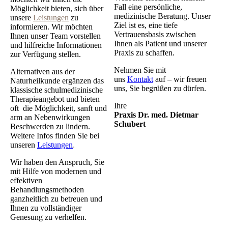
Fall eine persönliche,
Möglichkeit bieten, sich über
medizinische Beratung. Unser
unsere
Leistungen
zu
Ziel ist es, eine tiefe
informieren. Wir mö­ch­ten
Vertrauensbasis zwischen
Ihnen unser Team vorstellen
Ihnen als Patient und unserer
und hilf­rei­che In­for­ma­tio­nen
Praxis zu schaffen.
zur Verfügung stellen.
Nehmen Sie mit
Alternativen aus der
uns
Kontakt
auf – wir freuen
Naturheilkunde ergänzen das
uns, Sie be­grü­ßen zu dürfen.
klassische schulmedizinische
Therapieangebot und bieten
Ihre
oft die Mög­lich­keit, sanft und
Praxis Dr. med. Dietmar
arm an Nebenwirkungen
Schubert
Beschwerden zu lindern.
Weitere Infos finden Sie bei
unseren
Leistungen
.
Wir haben den Anspruch, Sie
mit Hilfe von modernen und
effektiven
Behandlungsmethoden
ganzheitlich zu betreuen und
Ihnen zu vollständiger
Genesung zu verhelfen.